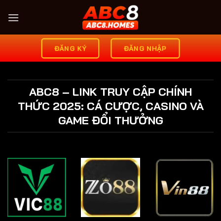
ĐĂNG KÝ
ĐĂNG NHẬP
ABC8 – LINK TRUY CẬP CHÍNH
THỨC 2025: CÁ CƯỢC, CASINO VÀ
GAME ĐỔI THƯỞNG