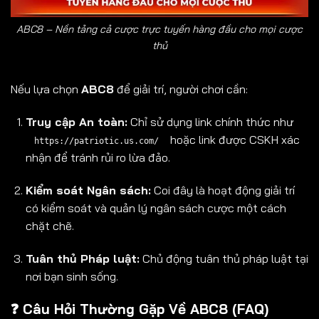
ABC8 – Nền tảng cả cược trực tuyến hàng đầu cho mọi cược
thủ
Nếu lựa chọn
ABC8
để giải trí, người chơi cần:
Truy cập An toàn:
Chỉ sử dụng link chính thức như
hoặc link được CSKH xác
https://patriotic.us.com/
nhận để tránh rủi ro lừa đảo.
Kiểm soát Ngân sách:
Coi đây là hoạt động giải trí
có kiểm soát và quản lý ngân sách cược một cách
chặt chẽ.
Tuân thủ Pháp luật:
Chủ động tuân thủ pháp luật tại
nơi bạn sinh sống.
❓ Câu Hỏi Thường Gặp Về ABC8 (FAQ)