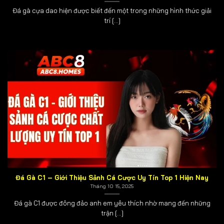
Đá gà cựa dao hiện được biết đến một trong những hình thức giải
trí [...]
Đá Gà C1 – Giới Thiệu Sảnh Cá Cược Uy Tín Top 1 Hiện Nay
Tháng 10 15, 2025
Đá gà C1 được đông đảo anh em yêu thích nhờ mang đến những
trận [...]