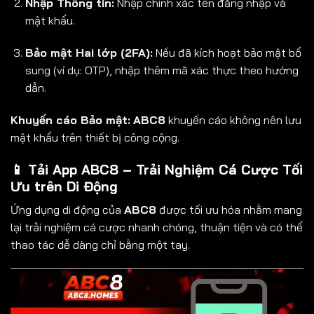
Nhập Thông tin:
Nhập chính xác tên đăng nhập và
mật khẩu.
Bảo mật Hai lớp (2FA):
Nếu đã kích hoạt bảo mật bổ
sung (ví dụ: OTP), nhập thêm mã xác thực theo hướng
dẫn.
Khuyến cáo Bảo mật:
ABC8
khuyến cáo không nên lưu
mật khẩu trên thiết bị công cộng.
📱 Tải App ABC8 – Trải Nghiệm Cá Cược Tối
Ưu trên Di Động
Ứng dụng di động của
ABC8
được tối ưu hóa nhằm mang
lại trải nghiệm cá cược nhanh chóng, thuận tiện và có thể
thao tác dễ dàng chỉ bằng một tay.