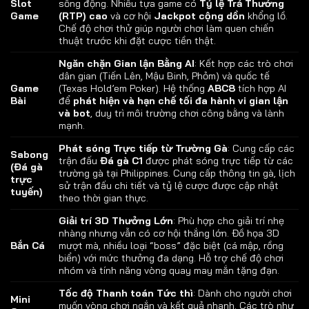
Slot
sống động. Nhiều tựa game có
Tỷ lệ Trả Thưởng
Game
(RTP) cao
và cơ hội
Jackpot cộng dồn
khổng lồ.
Chế độ chơi thử giúp người chơi làm quen chiến
thuật trước khi đặt cược tiền thật.
Ngăn chặn Gian lận Bằng AI
: Kết hợp các trò chơi
dân gian (Tiến Lên, Mậu Binh, Phỏm) và quốc tế
Game
(Texas Hold’em Poker). Hệ thống
ABC8
tích hợp AI
Bài
để
phát hiện và hạn chế tối đa hành vi gian lận
và bot
, duy trì môi trường chơi công bằng và lành
mạnh.
Phát sóng Trực tiếp từ Trường Gà
: Cung cấp các
Sabong
trận đấu
Đá gà C1
được phát sóng trực tiếp từ các
(Đá gà
trường gà tại Philippines. Cung cấp thông tin gà, lịch
trực
sử trận đấu chi tiết và tỷ lệ cược được cập nhật
tuyến)
theo thời gian thực.
Giải trí 3D Thưởng Lớn
: Phù hợp cho giải trí nhẹ
nhàng nhưng vẫn có cơ hội thắng lớn. Đồ họa 3D
Bắn Cá
mượt mà, nhiều loại “boss” đặc biệt (cá mập, rồng
biển) với mức thưởng đa dạng. Hỗ trợ chế độ chơi
nhóm và tính năng vòng quay may mắn tặng đạn.
Tốc độ Thanh toán Tức thì
: Dành cho người chơi
Mini
muốn vòng chơi ngắn và kết quả nhanh. Các trò như