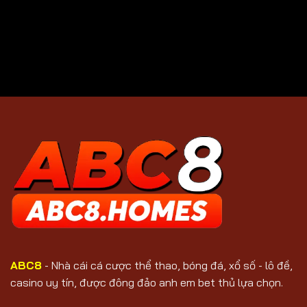
ABC8
- Nhà cái cá cược thể thao, bóng đá, xổ số - lô đề,
casino uy tín, được đông đảo anh em bet thủ lựa chọn.