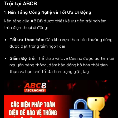
Trội tại ABC8
1. Nền Tảng Công Nghệ và Tối Ưu Di Động
Nền tảng của
ABC8
được thiết kế ưu tiên trải nghiệm
trên điện thoại di động:
Tối ưu thao tác:
Các khu vực thao tác thường dùng
được đặt trong tầm ngón cái.
Giảm Độ trễ:
Thể thao và Live Casino được ưu tiên tài
nguyên băng thông, đảm bảo đồng bộ hóa thời gian
thực và hạn chế tối đa tình trạng giật, lag.