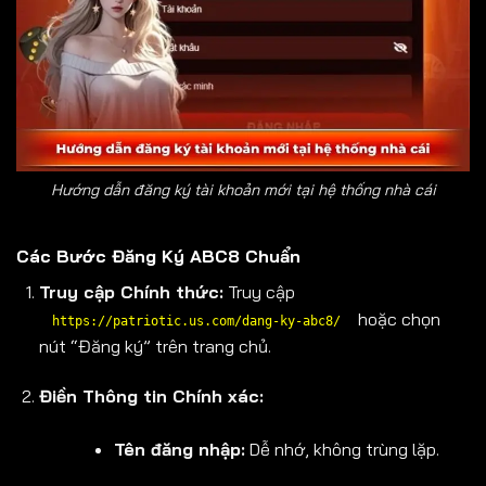
Hướng dẫn đăng ký tài khoản mới tại hệ thống nhà cái
Các Bước Đăng Ký ABC8 Chuẩn
Truy cập Chính thức:
Truy cập
hoặc chọn
https://patriotic.us.com/dang-ky-abc8/
nút “Đăng ký” trên trang chủ.
Điền Thông tin Chính xác:
Tên đăng nhập:
Dễ nhớ, không trùng lặp.