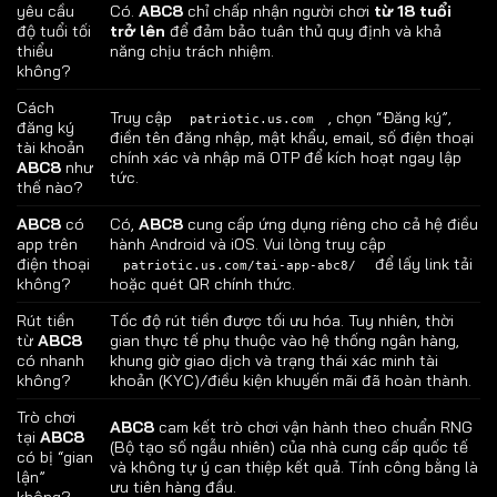
yêu cầu
Có.
ABC8
chỉ chấp nhận người chơi
từ 18 tuổi
độ tuổi tối
trở lên
để đảm bảo tuân thủ quy định và khả
thiểu
năng chịu trách nhiệm.
không?
Cách
Truy cập
, chọn “Đăng ký”,
patriotic.us.com
đăng ký
điền tên đăng nhập, mật khẩu, email, số điện thoại
tài khoản
chính xác và nhập mã OTP để kích hoạt ngay lập
ABC8
như
tức.
thế nào?
ABC8
có
Có,
ABC8
cung cấp ứng dụng riêng cho cả hệ điều
app trên
hành Android và iOS. Vui lòng truy cập
điện thoại
để lấy link tải
patriotic.us.com/tai-app-abc8/
không?
hoặc quét QR chính thức.
Rút tiền
Tốc độ rút tiền được tối ưu hóa. Tuy nhiên, thời
từ
ABC8
gian thực tế phụ thuộc vào hệ thống ngân hàng,
có nhanh
khung giờ giao dịch và trạng thái xác minh tài
không?
khoản (KYC)/điều kiện khuyến mãi đã hoàn thành.
Trò chơi
ABC8
cam kết trò chơi vận hành theo chuẩn RNG
tại
ABC8
(Bộ tạo số ngẫu nhiên) của nhà cung cấp quốc tế
có bị “gian
và không tự ý can thiệp kết quả. Tính công bằng là
lận”
ưu tiên hàng đầu.