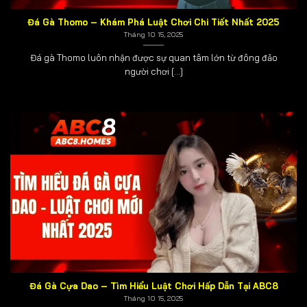
Đá Gà Thomo – Khám Phá Luật Chơi Chi Tiết Nhất 2025
Tháng 10 15, 2025
Đá gà Thomo luôn nhận được sự quan tâm lớn từ đông đảo
người chơi [...]
Đá Gà Cựa Dao – Tìm Hiểu Luật Chơi Hấp Dẫn Tại ABC8
Tháng 10 15, 2025