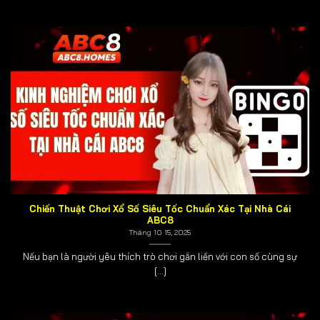
Chiến Thuật Chơi Xổ Số Siêu Tốc Chuẩn Xác Tại Nhà Cái
ABC8
Tháng 10 15, 2025
Nếu bạn là người yêu thích trò chơi gắn liền với con số cùng sự
[...]