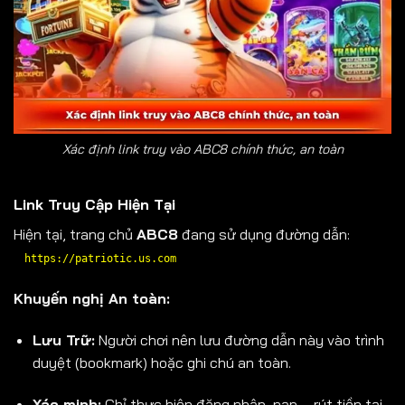
Xác định link truy vào ABC8 chính thức, an toàn
Link Truy Cập Hiện Tại
Hiện tại, trang chủ
ABC8
đang sử dụng đường dẫn:
https://patriotic.us.com
Khuyến nghị An toàn:
Lưu Trữ:
Người chơi nên lưu đường dẫn này vào trình
duyệt (bookmark) hoặc ghi chú an toàn.
Xác minh:
Chỉ thực hiện đăng nhập, nạp – rút tiền tại