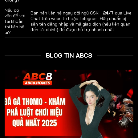
không?
Nếu có
Bạn nên liên hệ ngay đội ngũ CSKH
24/7
qua Live
vấn đề với
Chat trên website hoặc Telegram. Hãy chuẩn bị
tài khoản
sẵn tên đăng nhập và mã giao dịch (nếu liên quan
thì liên hệ
đến tài chính) để được hỗ trợ nhanh nhất.
ai?
BLOG TIN ABC8