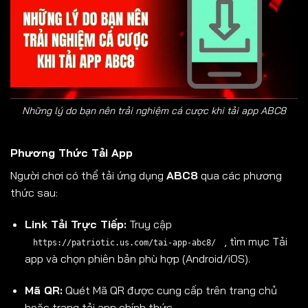
Những lý do bạn nên trải nghiệm cá cược khi tải app ABC8
Phương Thức Tải App
Người chơi có thể tải ứng dụng
ABC8
qua các phương
thức sau:
Link Tải Trực Tiếp:
Truy cập
, tìm mục Tải
https://patriotic.us.com/tai-app-abc8/
app và chọn phiên bản phù hợp (Android/iOS).
Mã QR:
Quét Mã QR được cung cấp trên trang chủ
hoặc trang tải app chính thức.