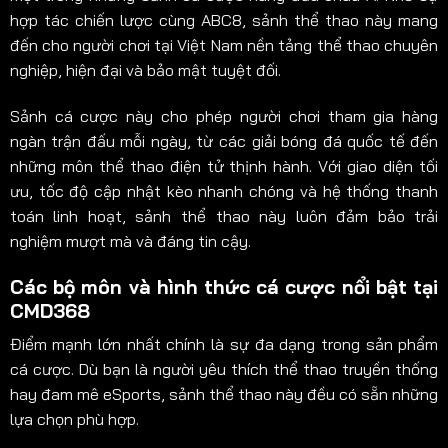
hợp tác chiến lược cùng ABC8, sảnh thể thao này mang
đến cho người chơi tại Việt Nam nền tảng thể thao chuyên
nghiệp, hiện đại và bảo mật tuyệt đối.
Sảnh cá cược này cho phép người chơi tham gia hàng
ngàn trận đấu mỗi ngày, từ các giải bóng đá quốc tế đến
những môn thể thao điện tử thịnh hành. Với giao diện tối
ưu, tốc độ cập nhật kèo nhanh chóng và hệ thống thanh
toán linh hoạt, sảnh thể thao này luôn đảm bảo trải
nghiệm mượt mà và đáng tin cậy.
Các bộ môn và hình thức cá cược nổi bật tại
CMD368
Điểm mạnh lớn nhất chính là sự đa dạng trong sản phẩm
cá cược. Dù bạn là người yêu thích thể thao truyền thống
hay đam mê eSports, sảnh thể thao này đều có sẵn những
lựa chọn phù hợp.