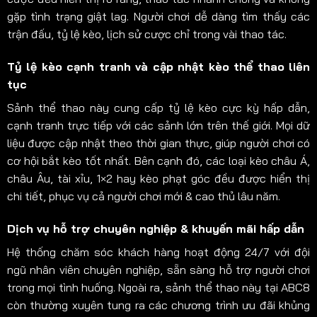
gặp tình trạng giật lag. Người chơi dễ dàng tìm thấy các
trận đấu, tỷ lệ kèo, lịch sử cược chỉ trong vài thao tác.
Tỷ lệ kèo cạnh tranh và cập nhật kèo thể thao liên
tục
Sảnh thể thao này cung cấp tỷ lệ kèo cực kỳ hấp dẫn,
cạnh tranh trực tiếp với các sảnh lớn trên thế giới. Mọi dữ
liệu được cập nhật theo thời gian thực, giúp người chơi có
cơ hội bắt kèo tốt nhất. Bên cạnh đó, các loại kèo châu Á,
châu Âu, tài xỉu, 1×2 hay kèo phạt góc đều được hiển thị
chi tiết, phục vụ cả người chơi mới & cao thủ lâu năm.
Dịch vụ hỗ trợ chuyên nghiệp & khuyến mãi hấp dẫn
Hệ thống chăm sóc khách hàng hoạt động 24/7 với đội
ngũ nhân viên chuyên nghiệp, sẵn sàng hỗ trợ người chơi
trong mọi tình huống. Ngoài ra, sảnh thể thao này tại ABC8
còn thường xuyên tung ra các chương trình ưu đãi khủng