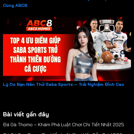
Cùng ABC8
Lý Do Bạn Nên Thử Saba Sports – Trải Nghiệm Đỉnh Cao
Bài viết gần đây
Đá Gà Thomo – Khám Phá Luật Chơi Chi Tiết Nhất 2025