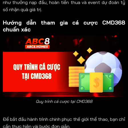
như thưởng nạp đầu, hoàn tiền thua và event dự đoán tỷ
số nhận quà giá trị.
Hướng dẫn tham gia cá cược CMD368
chuẩn xác
Quy trình cá cược tại CMD368
Để bắt đầu hành trình chinh phục thế giới thể thao, bạn chỉ
cần thực hiện vài bước đơn giản.