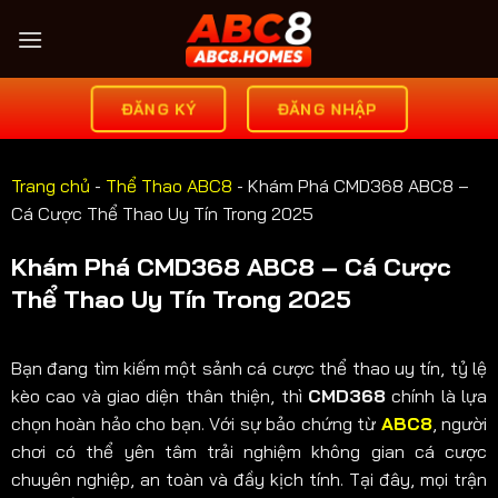
ĐĂNG KÝ
ĐĂNG NHẬP
Trang chủ
-
Thể Thao ABC8
-
Khám Phá CMD368 ABC8 –
Cá Cược Thể Thao Uy Tín Trong 2025
Khám Phá CMD368 ABC8 – Cá Cược
Thể Thao Uy Tín Trong 2025
Bạn đang tìm kiếm một sảnh cá cược thể thao uy tín, tỷ lệ
kèo cao và giao diện thân thiện, thì
CMD368
chính là lựa
chọn hoàn hảo cho bạn. Với sự bảo chứng từ
ABC8
, người
chơi có thể yên tâm trải nghiệm không gian cá cược
chuyên nghiệp, an toàn và đầy kịch tính. Tại đây, mọi trận