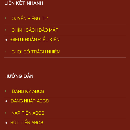
LIÊN KẾT NHANH
QUYỀN RIÊNG TƯ
CHÍNH SÁCH BẢO MẬT
ĐIỀU KHOẢN ĐIỀU KIỆN
CHƠI CÓ TRÁCH NHIỆM
HƯỚNG DẪN
ĐĂNG KÝ ABC8
ĐĂNG NHẬP ABC8
NẠP TIỀN ABC8
RÚT TIỀN ABC8