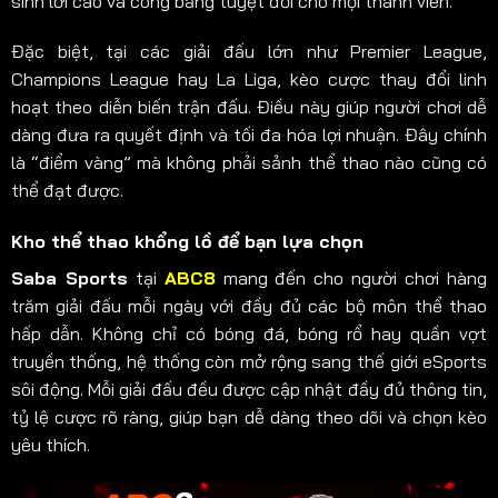
sinh lời cao và công bằng tuyệt đối cho mọi thành viên.
Đặc biệt, tại các giải đấu lớn như Premier League,
Champions League hay La Liga, kèo cược thay đổi linh
hoạt theo diễn biến trận đấu. Điều này giúp người chơi dễ
dàng đưa ra quyết định và tối đa hóa lợi nhuận. Đây chính
là “điểm vàng” mà không phải sảnh thể thao nào cũng có
thể đạt được.
Kho thể thao khổng lồ để bạn lựa chọn
Saba Sports
tại
ABC8
mang đến cho người chơi hàng
trăm giải đấu mỗi ngày với đầy đủ các bộ môn thể thao
hấp dẫn. Không chỉ có bóng đá, bóng rổ hay quần vợt
truyền thống, hệ thống còn mở rộng sang thế giới eSports
sôi động. Mỗi giải đấu đều được cập nhật đầy đủ thông tin,
tỷ lệ cược rõ ràng, giúp bạn dễ dàng theo dõi và chọn kèo
yêu thích.