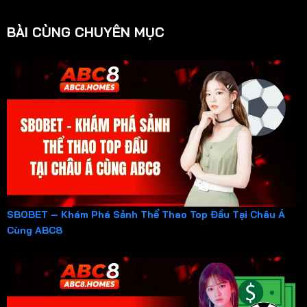
BÀI CÙNG CHUYÊN MỤC
SBOBET – Khám Phá Sảnh Thể Thao Top Đầu Tại Châu Á
Cùng ABC8