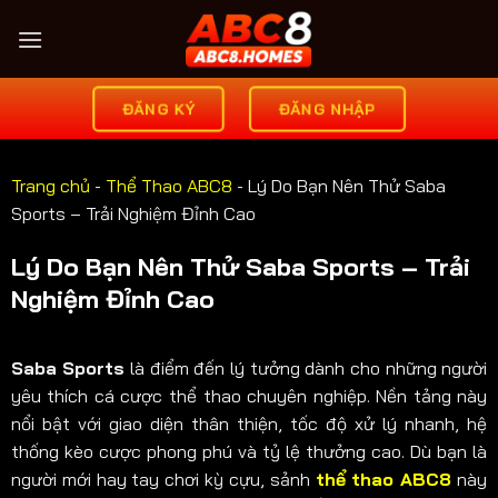
ĐĂNG KÝ
ĐĂNG NHẬP
Trang chủ
-
Thể Thao ABC8
-
Lý Do Bạn Nên Thử Saba
Sports – Trải Nghiệm Đỉnh Cao
Lý Do Bạn Nên Thử Saba Sports – Trải
Nghiệm Đỉnh Cao
Saba Sports
là điểm đến lý tưởng dành cho những người
yêu thích cá cược thể thao chuyên nghiệp. Nền tảng này
nổi bật với giao diện thân thiện, tốc độ xử lý nhanh, hệ
thống kèo cược phong phú và tỷ lệ thưởng cao. Dù bạn là
người mới hay tay chơi kỳ cựu, sảnh
thể thao ABC8
này