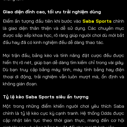
Giao diện đỉnh cao, tối ưu trải nghiệm dùng
Điểm ấn tượng đầu tiên khi bước vào
Saba Sports
chính
là giao diện thân thiện và dễ sử dụng. Các chuyên mục
được sắp xếp khoa học, rõ ràng giúp người chơi dù mới bắt
đầu hay đã có kinh nghiệm đều dễ dàng thao tác.
Mọi trận đấu, bảng kèo và tính năng đặt cược đều được
hiển thị rõ nét, giúp bạn dễ dàng tìm kiếm chỉ trong vài giây.
Dù bạn truy cập bằng máy tính, máy tính bảng hay điện
thoại di động, trải nghiệm vẫn luôn mượt mà, ổn định và
không gián đoạn.
Tỷ lệ kèo Saba Sports siêu ấn tượng
Một trong những điểm khiến người chơi yêu thích Saba
chính là tỷ lệ kèo cực kỳ cạnh tranh. Hệ thống Odds được
cập nhật liên tục theo thời gian thực, mang đến cơ hội