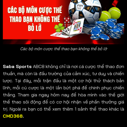
Các bộ môn cược thể thao bạn không thể bỏ lỡ
Saba Sports
ABC8 không chỉ là nơi cá cược thể thao đơn
thuần, mà còn là đấu trường của cảm xúc, tư duy và chiến
lược. Tại đây, mỗi trận đấu là một cơ hội thử thách bản
lĩnh, mỗi cú cược là một lần bứt phá để chinh phục chiến
thắng. Tham gia ngay hôm nay để hòa mình vào thế giới
thể thao sôi động để có cơ hội nhận về phần thưởng giá
trị. Ngoài ra bạn có thể xem thêm 1 sảnh thể thao khác là
CMD368
.