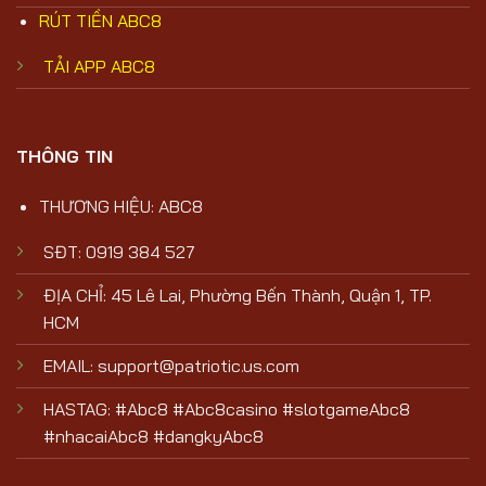
RÚT TIỀN ABC8
TẢI APP ABC8
THÔNG TIN
THƯƠNG HIỆU: ABC8
SĐT: 0919 384 527
ĐỊA CHỈ: 45 Lê Lai, Phường Bến Thành, Quận 1, TP.
HCM
EMAIL:
support@patriotic.us.com
HASTAG: #Abc8 #Abc8casino #slotgameAbc8
#nhacaiAbc8 #dangkyAbc8