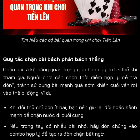
Tìm hiểu các bộ bài quan trọng khi chơi Tiến Lên
Quy tắc chặn bài bách phát bách thắng
Chặn bài là kỹ năng quan trọng giúp bạn duy trì lợi thế khi
tham gia. Người chơi cần chọn thời điểm hợp lý để “ra
đòn”, tránh sử dụng bài mạnh quá sớm khiến cuối ván rơi
vào thế bị động. Ví dụ:
Khi đối thủ chỉ còn ít bài, bạn nên giữ lại đôi hoặc sảnh
mạnh để chặn nước đi cuối cùng.
Nếu trong tay có nhiều bài nhỏ, hãy dồn chúng vào
combo hợp lý để tạo ra đòn chặn bất ngờ.