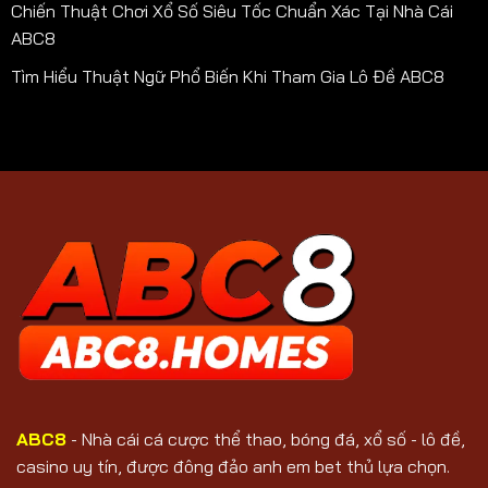
Chiến Thuật Chơi Xổ Số Siêu Tốc Chuẩn Xác Tại Nhà Cái
ABC8
Tìm Hiểu Thuật Ngữ Phổ Biến Khi Tham Gia Lô Đề ABC8
ABC8
- Nhà cái cá cược thể thao, bóng đá, xổ số - lô đề,
casino uy tín, được đông đảo anh em bet thủ lựa chọn.