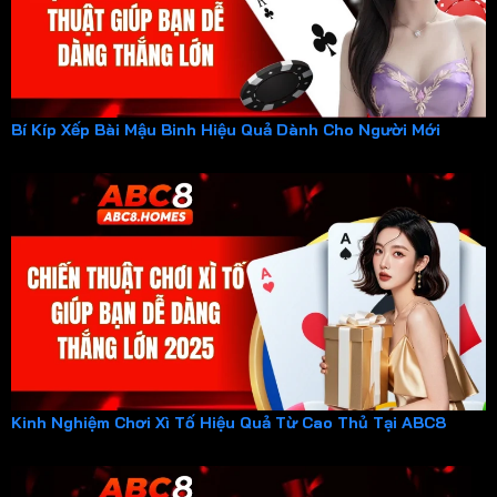
Bí Kíp Xếp Bài Mậu Binh Hiệu Quả Dành Cho Người Mới
Kinh Nghiệm Chơi Xì Tố Hiệu Quả Từ Cao Thủ Tại ABC8