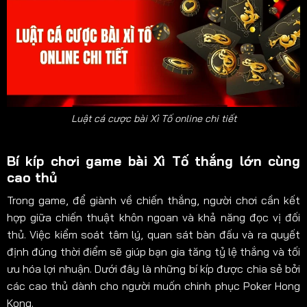
Luật cá cược bài Xì Tố online chi tiết
Bí kíp chơi game bài Xì Tố thắng lớn cùng
cao thủ
Trong game, để giành về chiến thắng, người chơi cần kết
hợp giữa chiến thuật khôn ngoan và khả năng đọc vị đối
thủ. Việc kiểm soát tâm lý, quan sát bàn đấu và ra quyết
định đúng thời điểm sẽ giúp bạn gia tăng tỷ lệ thắng và tối
ưu hóa lợi nhuận. Dưới đây là những bí kíp được chia sẻ bởi
các cao thủ dành cho người muốn chinh phục Poker Hong
Kong.