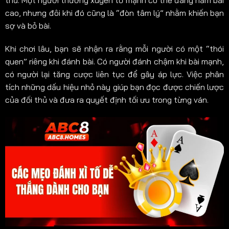
cao, nhưng đôi khi đó cũng là “đòn tâm lý” nhằm khiến bạn
sợ và bỏ bài.
Khi chơi lâu, bạn sẽ nhận ra rằng mỗi người có một “thói
quen” riêng khi đánh bài. Có người đánh chậm khi bài mạnh,
có người lại tăng cược liên tục để gây áp lực. Việc phân
tích những dấu hiệu nhỏ này giúp bạn đọc được chiến lược
của đối thủ và đưa ra quyết định tối ưu trong từng ván.