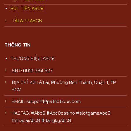
RÚT TIỀN ABC8
TẢI APP ABC8
THÔNG TIN
THƯƠNG HIỆU: ABC8
SĐT: 0919 384 527
ĐỊA CHỈ: 45 Lê Lai, Phường Bến Thành, Quận 1, TP.
HCM
EMAIL:
support@patriotic.us.com
HASTAG: #Abc8 #Abc8casino #slotgameAbc8
#nhacaiAbc8 #dangkyAbc8