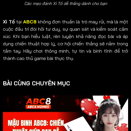
Các mẹo đánh Xì Tố dễ thắng dành cho bạn
Xì Tố
tại
ABC8
không đơn thuần là trò may rủi, mà là một
cuộc đấu trí đòi hỏi tư duy, sự quan sát và kiểm soát cảm
xúc. Khi bạn hiểu luật, rèn luyện khả năng đọc bài và áp
dụng chiến thuật hợp lý, cơ hội chiến thắng sẽ nằm trong
tầm tay. Hãy chơi thông minh, tự tin và bình tĩnh để trở
thành cao thủ game bài thực thụ.
BÀI CÙNG CHUYÊN MỤC