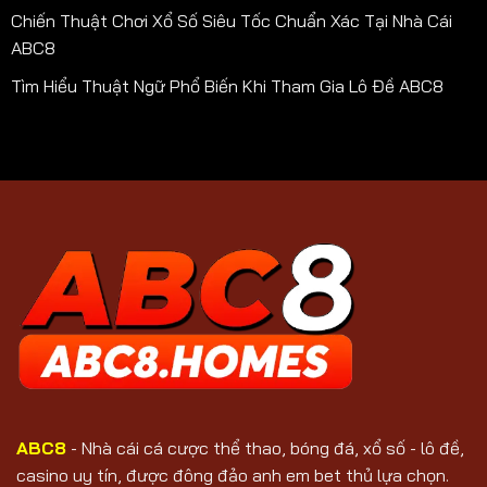
Chiến Thuật Chơi Xổ Số Siêu Tốc Chuẩn Xác Tại Nhà Cái
ABC8
Tìm Hiểu Thuật Ngữ Phổ Biến Khi Tham Gia Lô Đề ABC8
ABC8
- Nhà cái cá cược thể thao, bóng đá, xổ số - lô đề,
casino uy tín, được đông đảo anh em bet thủ lựa chọn.