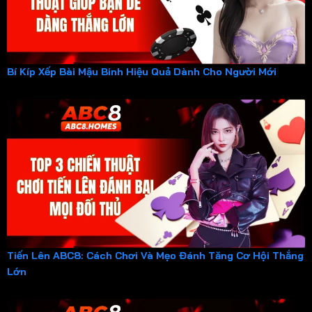
Bí Kíp Xếp Bài Mậu Binh Hiệu Quả Dành Cho Người Mới
Tiến Lên ABC8: Cách Chơi Và Mẹo Đánh Tăng Cơ Hội Thắng
Lớn